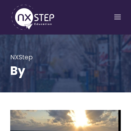
NXStep
By