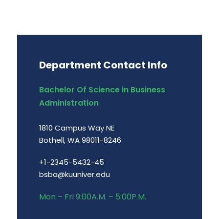
Department Contact Info
Bachelor Of Science in Business
Administration
1810 Campus Way NE
Bothell, WA 98011-8246
+1-2345-5432-45
bsba@kuuniver.edu
Mon – Fri 9:00A.M. – 5:00P.M.